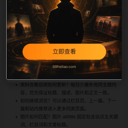
相关问题与推荐
用户顺着栏目继续浏览。同站连续更新时避免重复标题
和重复首段，优先补充不同关键词、不同栏目词和不同
问题角度。栏目页则保留清晰入口，方便后续专题自动
归集。发布后按真实浏览器复查首屏、图片、跳转体
验、相关推荐和加载速度。
黑料合集后续如何更新？每日少量补充同主题内
容，优先保证标题、描述、图片和正文一致。
如何继续浏览？可以通过栏目页、上一篇、下一
篇和站内推荐进入更多同类页面。
图片如何匹配？图片 alt/title 固定包含站点主关键
词、栏目词和文章标题。