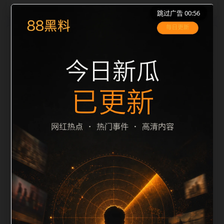
跳过广告 00:56
栏目内容归集
之间识别一致主题。后续每日采集时，建议继续执行远
程图片本地化、坏图默认图兜底、标题去重和
description 长度过滤。如果同一主题下有多个相近页
面，应通过不同角度补充事件背景、访问场景、相关问
题或专题入口，降低站群页面之间的重复感。页面底部
保留同类推荐、上一篇下一篇和 sitemap 入口，保证重
要页面点击深度尽量控制在三次以内。正文维护时可按
用户搜索路径补充三类信息：入口是否稳定、同栏目还
有哪些可继续阅读、移动端打开时图片和摘要是否一
致。每次新增内容后同步检查标题、description、
canonical、主题图、alt、title和推荐链接，确保页面既
能被搜索引擎理解，也能让真实