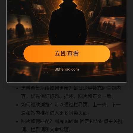
相关问题与推荐
真实用户顺着栏目继续浏览。同站连续更新时避免重复
标题和重复首段，优先补充不同关键词、不同栏目词和
不同问题角度。栏目页则保留清晰入口，方便后续专题
自动归集。发布后按真实浏览器复查首屏、图片、跳转
体验、相关推荐和加载速度。
黑料合集后续如何更新？每日少量补充同主题内
容，优先保证标题、描述、图片和正文一致。
如何继续浏览？可以通过栏目页、上一篇、下一
篇和站内推荐进入更多同类页面。
图片如何匹配？图片 alt/title 固定包含站点主关键
词、栏目词和文章标题。