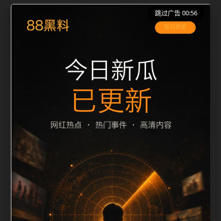
跳过广告 00:56
栏目内容归集
le 之间识别一致主题。后续每日采集时，建议继续执行
远程图片本地化、坏图默认图兜底、标题去重和
description 长度过滤。如果同一主题下有多个相近页
面，应通过不同角度补充事件背景、访问场景、相关问
题或专题入口，降低站群页面之间的重复感。页面底部
保留同类推荐、上一篇下一篇和 sitemap 入口，保证重
要页面点击深度尽量控制在三次以内。正文维护时可按
用户搜索路径补充三类信息：入口是否稳定、同栏目还
有哪些可继续阅读、移动端打开时图片和摘要是否一
致。每次新增内容后同步检查标题、description、
canonical、主题图、alt、title和推荐链接，确保页面既
能被搜索引擎理解，也能让