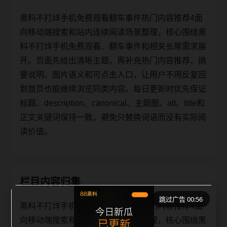
黑料不打烊手机免费观看翻车事件热门内容推荐4面
向移动端搜索和站内连续阅读场景整理，核心围绕黑
料不打烊手机免费观看、翻车事件和相关长尾需求展
开。页面先给出清晰主题，再补充热门内容推荐、摘
要说明、图片语义和可点击入口，让用户不用反复回
到首页也能继续浏览同类内容。每日更新时优先保证
标题、description、canonical、主题图、alt、title和
正文关键词保持一致，避免只替换词语而没有实际阅
读价值。
栏目内容归集
跳过广告 00:56
黑料不打烊手机免费观看翻车事件热门内容推荐4面
向移动端搜索和站内连续阅读场景整理，核心围绕黑