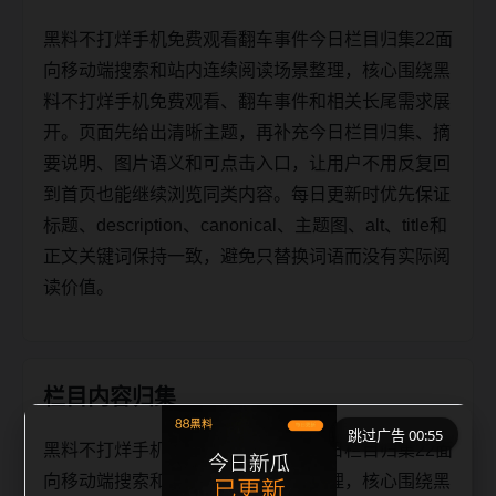
黑料不打烊手机免费观看翻车事件今日栏目归集22面
向移动端搜索和站内连续阅读场景整理，核心围绕黑
料不打烊手机免费观看、翻车事件和相关长尾需求展
开。页面先给出清晰主题，再补充今日栏目归集、摘
要说明、图片语义和可点击入口，让用户不用反复回
到首页也能继续浏览同类内容。每日更新时优先保证
标题、description、canonical、主题图、alt、title和
正文关键词保持一致，避免只替换词语而没有实际阅
读价值。
栏目内容归集
跳过广告 00:55
黑料不打烊手机免费观看翻车事件今日栏目归集22面
向移动端搜索和站内连续阅读场景整理，核心围绕黑