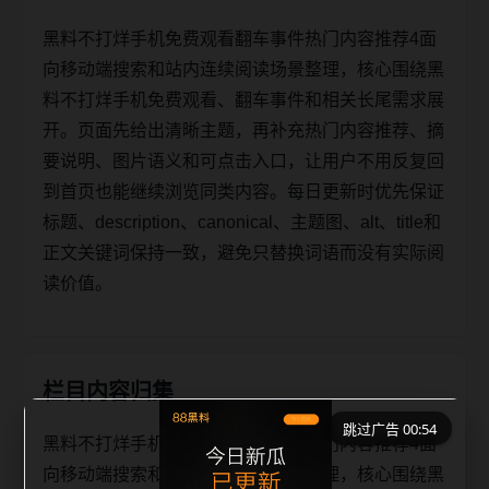
黑料不打烊手机免费观看翻车事件热门内容推荐4面
向移动端搜索和站内连续阅读场景整理，核心围绕黑
料不打烊手机免费观看、翻车事件和相关长尾需求展
开。页面先给出清晰主题，再补充热门内容推荐、摘
要说明、图片语义和可点击入口，让用户不用反复回
到首页也能继续浏览同类内容。每日更新时优先保证
标题、description、canonical、主题图、alt、title和
正文关键词保持一致，避免只替换词语而没有实际阅
读价值。
栏目内容归集
跳过广告 00:54
黑料不打烊手机免费观看翻车事件热门内容推荐4面
向移动端搜索和站内连续阅读场景整理，核心围绕黑