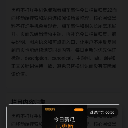
黑料不打烊手机免费观看翻车事件今日栏目归集22面
向移动端搜索和站内连续阅读场景整理，核心围绕黑
料不打烊手机免费观看、翻车事件和相关长尾需求展
开。页面先给出清晰主题，再补充今日栏目归集、摘
要说明、图片语义和可点击入口，让用户不用反复回
到首页也能继续浏览同类内容。每日更新时优先保证
标题、description、canonical、主题图、alt、title和
正文关键词保持一致，避免只替换词语而没有实际阅
读价值。
栏目内容归集
跳过广告 00:56
黑料不打烊手机免费观看翻车事件今日栏目归集22面
向移动端搜索和站内连续阅读场景整理，核心围绕黑