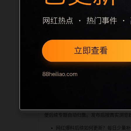
栏目内容归集
之间识别一致主题。后续每日采集时，建议继
相近页面，应通过不同角度补充事件背景
sitemap 入口，保证重要页面点击
读、移动端打开时图片和摘要是否一致。每次新增内
索引擎理解，也能让真实
相关问题与推荐
用户顺着栏目继续浏览。同站连续更新时
便后续专题自动归集。发布后按真实浏览
网红爆料后续如何更新？每日少量补