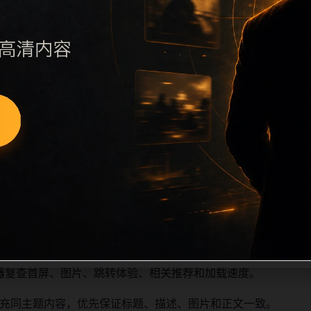
续执行远程图片本地化、坏图默认图兜底、标题去重和 descrip
、访问场景、相关问题或专题入口，降低站群页面之间的重复感
深度尽量控制在三次以内。正文维护时可按用户搜索路径补充三类信
容后同步检查标题、description、canonical、主题图、
避免重复标题和重复首段，优先补充不同关键词、不同栏目词和
器复查首屏、图片、跳转体验、相关推荐和加载速度。
充同主题内容，优先保证标题、描述、图片和正文一致。