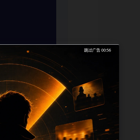
跳过广告 00:56
不打烊手机免费观看、网红爆料和同类长尾
索的成本。内容更新时优先保留真实可点击
时帮助 sitemap、栏目页、首页推荐
 alt、title