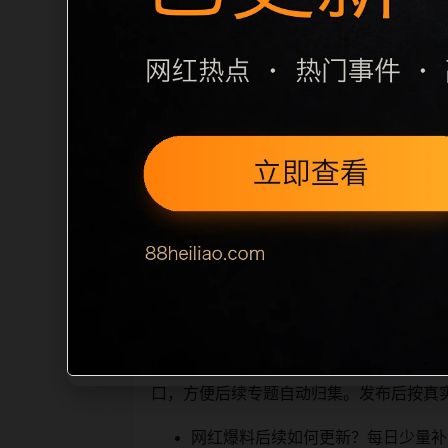
栏目内容归集
le 之间识别一致主题。后续每日采集时，建
个相近页面，应通过不同角度补充事件背
和 sitemap 入口，保证重要页面
阅读、移动端打开时图片和摘要是否一致。每次新增
搜索引擎理解，也能让
相关问题与推荐
真实用户顺着栏目继续浏览。同站连续更
口，方便后续专题自动归集。发布后按真
网红爆料后续如何更新？每日少量补