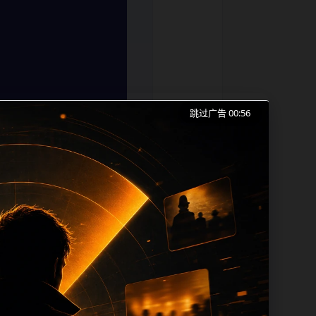
跳过广告 00:56
不打烊手机免费观看、网红爆料和同类长尾
索的成本。内容更新时优先保留真实可点击
时帮助 sitemap、栏目页、首页推荐
片 alt、tit