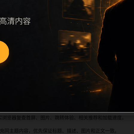
议继续执行远程图片本地化、坏图默认图兜底、标题去重和 descr
景、访问场景、相关问题或专题入口，降低站群页面之间的重复
点击深度尽量控制在三次以内。正文维护时可按用户搜索路径补充三类
内容后同步检查标题、description、canonical、主题图
新时避免重复标题和重复首段，优先补充不同关键词、不同栏目
实浏览器复查首屏、图片、跳转体验、相关推荐和加载速度。
充同主题内容，优先保证标题、描述、图片和正文一致。