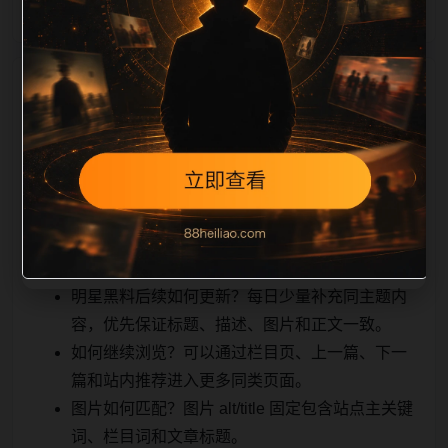
相关问题与推荐
真实用户顺着栏目继续浏览。同站连续更新时避免重复
标题和重复首段，优先补充不同关键词、不同栏目词和
不同问题角度。栏目页则保留清晰入口，方便后续专题
自动归集。发布后按真实浏览器复查首屏、图片、跳转
体验、相关推荐和加载速度。
明星黑料后续如何更新？每日少量补充同主题内
容，优先保证标题、描述、图片和正文一致。
如何继续浏览？可以通过栏目页、上一篇、下一
篇和站内推荐进入更多同类页面。
图片如何匹配？图片 alt/title 固定包含站点主关键
词、栏目词和文章标题。