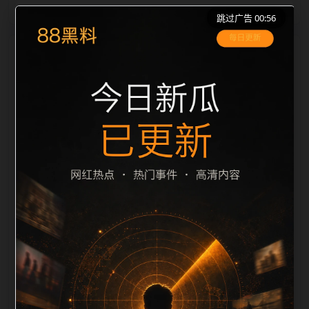
跳过广告 00:56
栏目内容归集
le 之间识别一致主题。后续每日采集时，建议继续执行
远程图片本地化、坏图默认图兜底、标题去重和
description 长度过滤。如果同一主题下有多个相近页
面，应通过不同角度补充事件背景、访问场景、相关问
题或专题入口，降低站群页面之间的重复感。页面底部
保留同类推荐、上一篇下一篇和 sitemap 入口，保证重
要页面点击深度尽量控制在三次以内。正文维护时可按
用户搜索路径补充三类信息：入口是否稳定、同栏目还
有哪些可继续阅读、移动端打开时图片和摘要是否一
致。每次新增内容后同步检查标题、description、
canonical、主题图、alt、title和推荐链接，确保页面既
能被搜索引擎理解，也能让