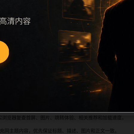
议继续执行远程图片本地化、坏图默认图兜底、标题去重和 descr
景、访问场景、相关问题或专题入口，降低站群页面之间的重复
点击深度尽量控制在三次以内。正文维护时可按用户搜索路径补充三类
内容后同步检查标题、description、canonical、主题图
新时避免重复标题和重复首段，优先补充不同关键词、不同栏目
实浏览器复查首屏、图片、跳转体验、相关推荐和加载速度。
充同主题内容，优先保证标题、描述、图片和正文一致。