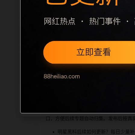
栏目内容归集
le 之间识别一致主题。后续每日采集时，建
个相近页面，应通过不同角度补充事件背
和 sitemap 入口，保证重要页面
阅读、移动端打开时图片和摘要是否一致。每次新增
搜索引擎理解，也能让
相关问题与推荐
真实用户顺着栏目继续浏览。同站连续更
口，方便后续专题自动归集。发布后按真
明星黑料后续如何更新？每日少量补