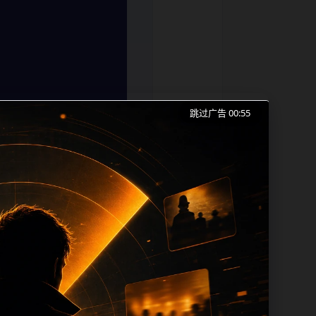
跳过广告 00:54
不打烊手机免费观看、明星黑料和同类长尾
索的成本。内容更新时优先保留真实可点击
时帮助 sitemap、栏目页、首页推荐
片 alt、tit