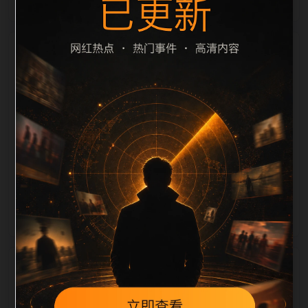
栏目内容归集
cription 长度检查。栏目内容按每日少量新增的方式持
续扩展，每篇保留相关问题、站内推荐和清晰的层级路
径，减少用户反复返回搜索页。第51篇作为本栏目的初
始建设内容，主要用于补齐栏目深度、稳定内链结构，
并为后续专题聚合提供可点击入口。如果后续发现页面
缺图、标题过短、描述为空或正文不足，将进入每日
SEO 检查清单自动修正。
相关问题
实时更新后续如何更新？按每日少量、主题相