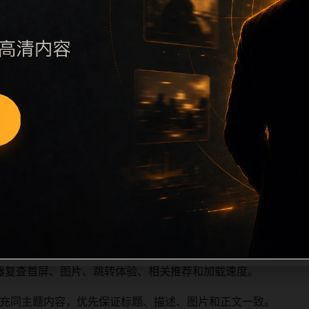
续执行远程图片本地化、坏图默认图兜底、标题去重和 descrip
、访问场景、相关问题或专题入口，降低站群页面之间的重复感
深度尽量控制在三次以内。正文维护时可按用户搜索路径补充三类信
容后同步检查标题、description、canonical、主题图、
避免重复标题和重复首段，优先补充不同关键词、不同栏目词和
器复查首屏、图片、跳转体验、相关推荐和加载速度。
充同主题内容，优先保证标题、描述、图片和正文一致。