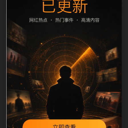
栏目内容归集
cription 长度检查。栏目内容按每日少量新增的方式持
续扩展，每篇保留相关问题、站内推荐和清晰的层级路
径，减少用户反复返回搜索页。第48篇作为本栏目的初
始建设内容，主要用于补齐栏目深度、稳定内链结构，
并为后续专题聚合提供可点击入口。如果后续发现页面
缺图、标题过短、描述为空或正文不足，将进入每日
SEO 检查清单自动修正。
相关问题
黑料合集后续如何更新？按每日少量、主题相