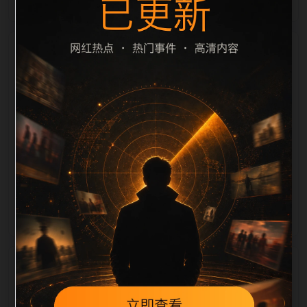
栏目内容归集
cription 长度检查。栏目内容按每日少量新增的方式持
续扩展，每篇保留相关问题、站内推荐和清晰的层级路
径，减少用户反复返回搜索页。第37篇作为本栏目的初
始建设内容，主要用于补齐栏目深度、稳定内链结构，
并为后续专题聚合提供可点击入口。如果后续发现页面
缺图、标题过短、描述为空或正文不足，将进入每日
SEO 检查清单自动修正。
相关问题
翻车事件后续如何更新？按每日少量、主题相