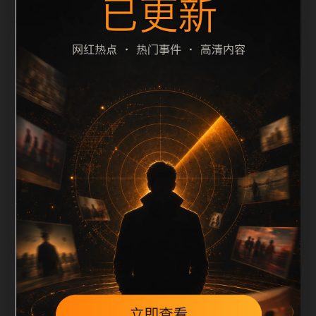
栏目内容归集
scription 长度检查。栏目内容按每日少量新增的方式持
续扩展，每篇保留相关问题、站内推荐和清晰的层级路
径，减少用户反复返回搜索页。第40篇作为本栏目的初
始建设内容，主要用于补齐栏目深度、稳定内链结构，
并为后续专题聚合提供可点击入口。如果后续发现页面
缺图、标题过短、描述为空或正文不足，将进入每日
SEO 检查清单自动修正。
相关问题
翻车事件后续如何更新？按每日少量、主题相