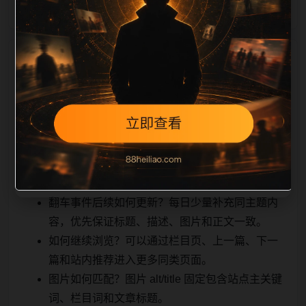
相关问题与推荐
用户顺着栏目继续浏览。同站连续更新时避免重复标题
和重复首段，优先补充不同关键词、不同栏目词和不同
问题角度。栏目页则保留清晰入口，方便后续专题自动
归集。发布后按真实浏览器复查首屏、图片、跳转体
验、相关推荐和加载速度。
翻车事件后续如何更新？每日少量补充同主题内
容，优先保证标题、描述、图片和正文一致。
如何继续浏览？可以通过栏目页、上一篇、下一
篇和站内推荐进入更多同类页面。
图片如何匹配？图片 alt/title 固定包含站点主关键
词、栏目词和文章标题。