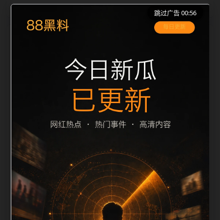
跳过广告 00:56
栏目内容归集
之间识别一致主题。后续每日采集时，建议继续执行远
程图片本地化、坏图默认图兜底、标题去重和
description 长度过滤。如果同一主题下有多个相近页
面，应通过不同角度补充事件背景、访问场景、相关问
题或专题入口，降低站群页面之间的重复感。页面底部
保留同类推荐、上一篇下一篇和 sitemap 入口，保证重
要页面点击深度尽量控制在三次以内。正文维护时可按
用户搜索路径补充三类信息：入口是否稳定、同栏目还
有哪些可继续阅读、移动端打开时图片和摘要是否一
致。每次新增内容后同步检查标题、description、
canonical、主题图、alt、title和推荐链接，确保页面既
能被搜索引擎理解，也能让真实