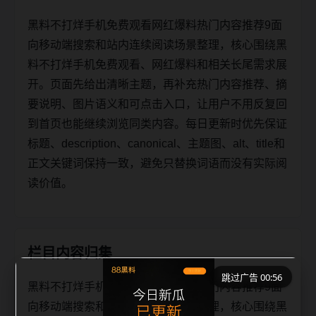
黑料不打烊手机免费观看网红爆料热门内容推荐9面
向移动端搜索和站内连续阅读场景整理，核心围绕黑
料不打烊手机免费观看、网红爆料和相关长尾需求展
开。页面先给出清晰主题，再补充热门内容推荐、摘
要说明、图片语义和可点击入口，让用户不用反复回
到首页也能继续浏览同类内容。每日更新时优先保证
标题、description、canonical、主题图、alt、title和
正文关键词保持一致，避免只替换词语而没有实际阅
读价值。
栏目内容归集
跳过广告 00:56
黑料不打烊手机免费观看网红爆料热门内容推荐9面
向移动端搜索和站内连续阅读场景整理，核心围绕黑