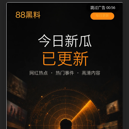
跳过广告 00:56
栏目内容归集
之间识别一致主题。后续每日采集时，建议继续执行远
程图片本地化、坏图默认图兜底、标题去重和
description 长度过滤。如果同一主题下有多个相近页
面，应通过不同角度补充事件背景、访问场景、相关问
题或专题入口，降低站群页面之间的重复感。页面底部
保留同类推荐、上一篇下一篇和 sitemap 入口，保证重
要页面点击深度尽量控制在三次以内。正文维护时可按
用户搜索路径补充三类信息：入口是否稳定、同栏目还
有哪些可继续阅读、移动端打开时图片和摘要是否一
致。每次新增内容后同步检查标题、description、
canonical、主题图、alt、title和推荐链接，确保页面既
能被搜索引擎理解，也能让真实