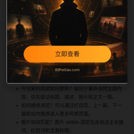
相关问题与推荐
用户顺着栏目继续浏览。同站连续更新时避免重复标题
和重复首段，优先补充不同关键词、不同栏目词和不同
问题角度。栏目页则保留清晰入口，方便后续专题自动
归集。发布后按真实浏览器复查首屏、图片、跳转体
验、相关推荐和加载速度。
今日黑料后续如何更新？每日少量补充同主题内
容，优先保证标题、描述、图片和正文一致。
如何继续浏览？可以通过栏目页、上一篇、下一
篇和站内推荐进入更多同类页面。
图片如何匹配？图片 alt/title 固定包含站点主关键
词、栏目词和文章标题。