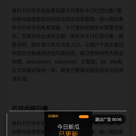
黑料不打烊手机免费观看今日黑料今日栏目归集7面
向移动端搜索和站内连续阅读场景整理，核心围绕黑
料不打烊手机免费观看、今日黑料和相关长尾需求展
开。页面先给出清晰主题，再补充今日栏目归集、摘
要说明、图片语义和可点击入口，让用户不用反复回
到首页也能继续浏览同类内容。每日更新时优先保证
标题、description、canonical、主题图、alt、title和
正文关键词保持一致，避免只替换词语而没有实际阅
读价值。
栏目内容归集
跳过广告 00:56
黑料不打烊手机免费观看今日黑料今日栏目归集7面
向移动端搜索和站内连续阅读场景整理，核心围绕黑