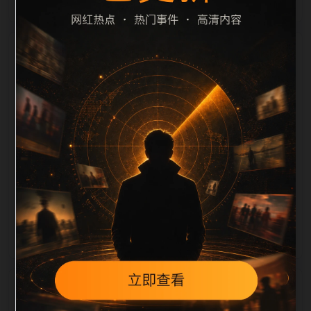
栏目内容归集
定、相关，图片文件名和 alt/title 也跟随主关键词、栏
目词和文章标题生成。如果采集内容缺少图片，将使用
同主题默认图兜底；如果标题过短、描述为空、正文摘
要不足或关键词连续重复，则不进入发布队列。本页还
加入常见问题和站内推荐，帮助用户从一个入口跳转到
同类页面、专题合集和热榜内容，提升停留时间和页面
可抓取性。第4条内容作为初始建设页，重点承担栏目
深度补齐、内链结构完善和后续采集归类的承接作用。
相关问题