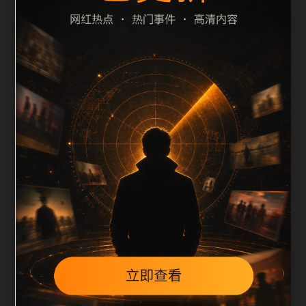
栏目内容归集
定、相关，图片文件名和 alt/title 也跟随主关键词、栏
目词和文章标题生成。如果采集内容缺少图片，将使用
同主题默认图兜底；如果标题过短、描述为空、正文摘
要不足或关键词连续重复，则不进入发布队列。本页还
加入常见问题和站内推荐，帮助用户从一个入口跳转到
同类页面、专题合集和热榜内容，提升停留时间和页面
可抓取性。第3条内容作为初始建设页，重点承担栏目
深度补齐、内链结构完善和后续采集归类的承接作用。
相关问题