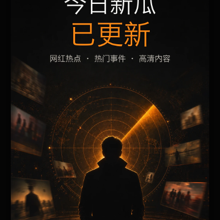
黑料不打烊手机免费观看相关页面通常需要先判断
标题、摘要和栏目是否一致。本页围绕明星黑料整
理阅读入口，减少用户在手机端反复返回搜索结果
的次数。
页面保留清晰的栏目路径、站内推荐和 sitemap 入
口，方便继续浏览同主题内容。
内容归集说明
黑料不打烊手机免费观看会按栏目持续补充新内
容，标题、description、正文摘要和图片说明保持同
一主题，避免无关词堆砌。
后续采集或 AI 生成内容时，每篇应不少于 650 字，
并配套主题图、alt/title 和同类推荐。