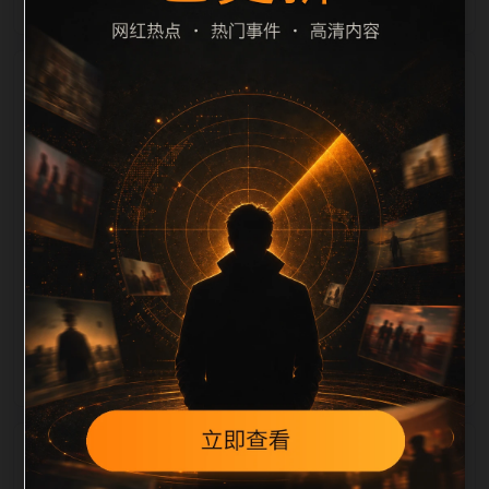
栏目内容归集
定、相关，图片文件名和 alt/title 也跟随主关键词、栏
目词和文章标题生成。如果采集内容缺少图片，将使用
同主题默认图兜底；如果标题过短、描述为空、正文摘
要不足或关键词连续重复，则不进入发布队列。本页还
加入常见问题和站内推荐，帮助用户从一个入口跳转到
同类页面、专题合集和热榜内容，提升停留时间和页面
可抓取性。第3条内容作为初始建设页，重点承担栏目
深度补齐、内链结构完善和后续采集归类的承接作用。
相关问题