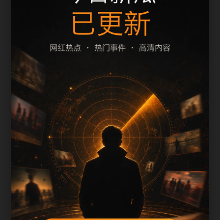
黑料不打烊手机免费观看相关页面通常需要先判断
标题、摘要和栏目是否一致。本页围绕网红爆料整
理阅读入口，减少用户在手机端反复返回搜索结果
的次数。
页面保留清晰的栏目路径、站内推荐和 sitemap 入
口，方便继续浏览同主题内容。
内容归集说明
黑料不打烊手机免费观看会按栏目持续补充新内
容，标题、description、正文摘要和图片说明保持同
一主题，避免无关词堆砌。
后续采集或 AI 生成内容时，每篇应不少于 650 字，
并配套主题图、alt/title 和同类推荐。